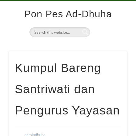
AGENDA MAJELIS DHUHA
SERBA-SERBI
MADRASAH
KEGIATAN
HOME
Pon Pes Ad-Dhuha
Kumpul Bareng
Santriwati dan
Pengurus Yayasan
admindhuha